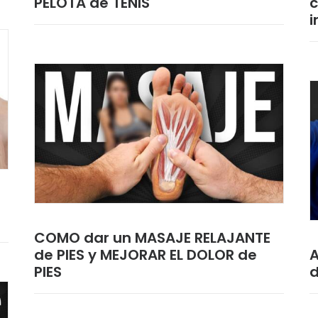
PELOTA de TENIS
c
i
COMO dar un MASAJE RELAJANTE
de PIES y MEJORAR EL DOLOR de
A
PIES
d