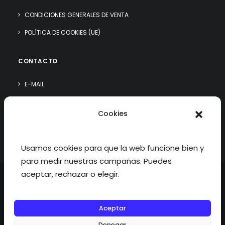
CONDICIONES GENERALES DE VENTA
POLÍTICA DE COOKIES (UE)
CONTACTO
E-MAIL
WHATSAPP
Cookies
¿QUIÉN SOY?
Usamos cookies para que la web funcione bien y
para medir nuestras campañas. Puedes
aceptar, rechazar o elegir.
Aceptar
©2026 fisioterapiatualcance todos los derechos reservados.
Denegar