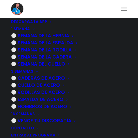
DESCARGA LA APP
1 SEMANA
Metatarsalgia
SEMANA DE LA HERNIA
SEMANA DE LA ESPALDA
vendaje para aliviar
SEMANA DE LA RODILLA
SEMANA DE LA CADERA
el dolor
SEMANA DEL CUELLO
3 SEMANAS
CADERAS DE ACERO
7 NOVIEMBRE, 2022
|
POR
MARCOS SACRISTÁN
CUELLO DE ACERO
RODILLAS DE ACERO
ESPALDA DE ACERO
HOMBROS DE ACERO
16 SEMANAS
VENCE TU DISCOPATÍA
CONTACTO
ENTRAR AL PROGRAMA