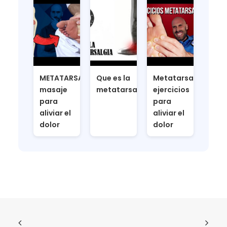
METATARSALGIA
Que es la
Metatarsalgia
masaje
metatarsalgia
ejercicios
para
para
aliviar el
aliviar el
dolor
dolor