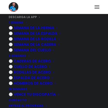
DESCARGA LA APP
1 SEMANA
SEMANA DE LA HERNIA
Mejora tu calidad de
SEMANA DE LA ESPALDA
SEMANA DE LA RODILLA
vida
SEMANA DE LA CADERA
SEMANA DEL CUELLO
3 SEMANAS
Más de mil vídeos para mejorar tu
CADERAS DE ACERO
dolor a través del ejercicio, se el
CUELLO DE ACERO
protagonista de tu recuperación
RODILLAS DE ACERO
ESPALDA DE ACERO
HOMBROS DE ACERO
ANDROID
16 SEMANAS
VENCE TU DISCOPATÍA
IOS
CONTACTO
ENTRAR AL PROGRAMA