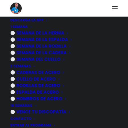
DESCARGA LA APP
1 SEMANA
Hernia discal, 2
SEMANA DE LA HERNIA
SEMANA DE LA ESPALDA
tracciones para
SEMANA DE LA RODILLA
SEMANA DE LA CADERA
descomprimir la
SEMANA DEL CUELLO
3 SEMANAS
columna lumbar
CADERAS DE ACERO
CUELLO DE ACERO
RODILLAS DE ACERO
4 NOVIEMBRE, 2022
|
POR
MARCOS SACRISTÁN
ESPALDA DE ACERO
HOMBROS DE ACERO
16 SEMANAS
VENCE TU DISCOPATÍA
CONTACTO
ENTRAR AL PROGRAMA