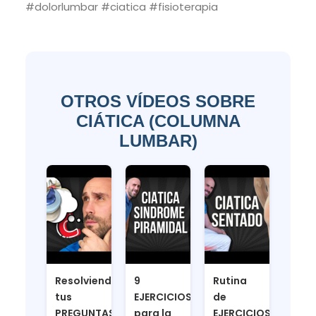
#dolorlumbar #ciatica #fisioterapia
OTROS VÍDEOS SOBRE
CIÁTICA (COLUMNA
LUMBAR)
Resolviendo
9
Rutina
tus
EJERCICIOS
de
PREGUNTAS
para la
EJERCICIOS