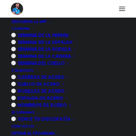
DESCARGA LA APP
1 SEMANA
Automasaje de
SEMANA DE LA HERNIA
SEMANA DE LA ESPALDA
muslo CON
SEMANA DE LA RODILLA
SEMANA DE LA CADERA
CUCHARA para
SEMANA DEL CUELLO
3 SEMANAS
relajar los músculos
CADERAS DE ACERO
CUELLO DE ACERO
cuádriceps e
RODILLAS DE ACERO
isquiotibiales
ESPALDA DE ACERO
HOMBROS DE ACERO
16 SEMANAS
11 NOVIEMBRE, 2022
|
POR
MARCOS SACRISTÁN
VENCE TU DISCOPATÍA
CONTACTO
ENTRAR AL PROGRAMA