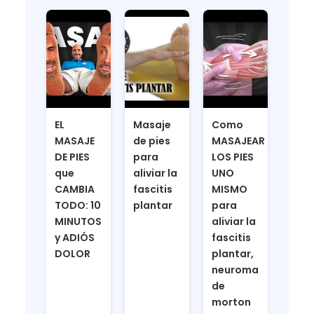
EL
Masaje
Como
MASAJE
de pies
MASAJEAR
DE PIES
para
LOS PIES
que
aliviar la
UNO
CAMBIA
fascitis
MISMO
TODO: 10
plantar
para
MINUTOS
aliviar la
y ADIÓS
fascitis
DOLOR
plantar,
neuroma
de
morton