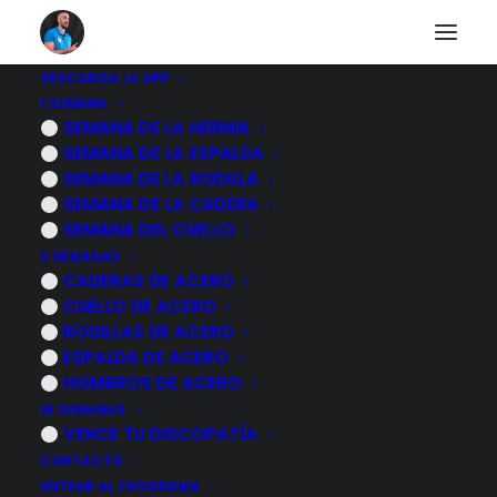
DESCARGA LA APP
1 SEMANA
Como hacer un
SEMANA DE LA HERNIA
SEMANA DE LA ESPALDA
vendaje para el
SEMANA DE LA RODILLA
SEMANA DE LA CADERA
juanete
SEMANA DEL CUELLO
3 SEMANAS
CADERAS DE ACERO
7 NOVIEMBRE, 2022
|
POR
MARCOS SACRISTÁN
CUELLO DE ACERO
RODILLAS DE ACERO
ESPALDA DE ACERO
HOMBROS DE ACERO
16 SEMANAS
VENCE TU DISCOPATÍA
CONTACTO
ENTRAR AL PROGRAMA