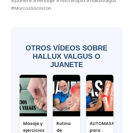
#juanete #vendaje #fisioterapia #halluxvalgus
#MarcosSacristan
OTROS VÍDEOS SOBRE
HALLUX VALGUS O
JUANETE
Masaje y
Rutina
AUTOMASAJE
ejercicios
de
para