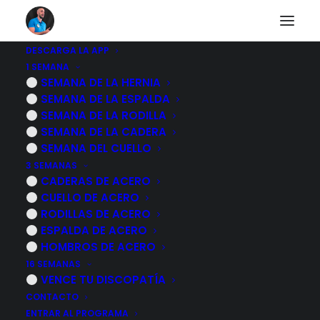
DESCARGA LA APP
1 SEMANA
Auto masaje de
SEMANA DE LA HERNIA
SEMANA DE LA ESPALDA
CERVICALES Y CUELLO
SEMANA DE LA RODILLA
SEMANA DE LA CADERA
sentado
SEMANA DEL CUELLO
3 SEMANAS
CADERAS DE ACERO
27 NOVIEMBRE, 2022
|
POR
MARCOS SACRISTÁN
CUELLO DE ACERO
RODILLAS DE ACERO
ESPALDA DE ACERO
HOMBROS DE ACERO
16 SEMANAS
VENCE TU DISCOPATÍA
CONTACTO
ENTRAR AL PROGRAMA