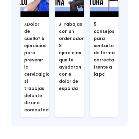
¿Dolor
¿Trabajas
5
de
con un
consejos
cuello? 5
ordenador?
para
ejercicios
8
sentarte
para
ejercicios
de forma
prevenir
que te
correcta
la
ayudaran
frente a
cervicalgia
con el
la pc
si
dolor de
trabajas
espalda
delante
de una
computadora