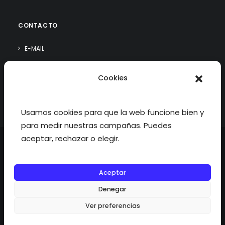
CONTACTO
E-MAIL
WHATSAPP
Cookies
¿QUIÉN SOY?
Usamos cookies para que la web funcione bien y
para medir nuestras campañas. Puedes
aceptar, rechazar o elegir.
Aceptar
©2026 fisioterapiatualcance todos los derechos reservados.
Denegar
Ver preferencias