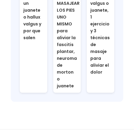
un
MASAJEAR
valgus o
juanete
LOS PIES
juanete,
o hallux
UNO
1
valgus y
MISMO
ejercicio
por que
para
y 3
salen
aliviar la
técnicas
fascitis
de
plantar,
masaje
neuroma
para
de
aliviar el
morton
dolor
o
juanete