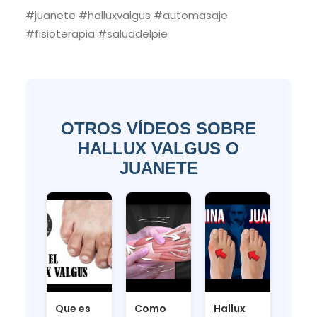
#juanete #halluxvalgus #automasaje
#fisioterapia #saluddelpie
OTROS VÍDEOS SOBRE
HALLUX VALGUS O
JUANETE
Que es
Como
Hallux