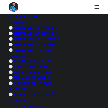
DESCARGA LA APP
1 SEMANA
AUTOMASAJE para
SEMANA DE LA HERNIA
SEMANA DE LA ESPALDA
aliviar el DOLOR del
SEMANA DE LA RODILLA
SEMANA DE LA CADERA
JUANETE
SEMANA DEL CUELLO
3 SEMANAS
CADERAS DE ACERO
20 DICIEMBRE, 2023
|
POR
MARCOS SACRISTÁN
CUELLO DE ACERO
RODILLAS DE ACERO
ESPALDA DE ACERO
HOMBROS DE ACERO
16 SEMANAS
VENCE TU DISCOPATÍA
CONTACTO
ENTRAR AL PROGRAMA