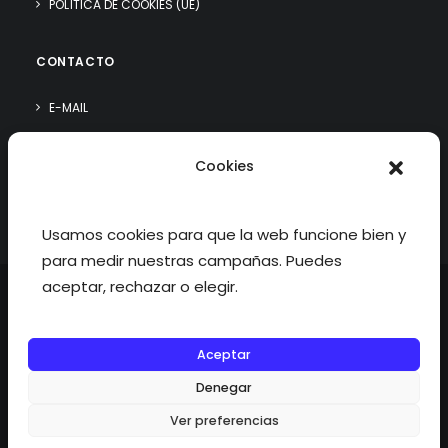
POLÍTICA DE COOKIES (UE)
CONTACTO
E-MAIL
WHATSAPP
Cookies
¿QUIÉN SOY?
Usamos cookies para que la web funcione bien y
para medir nuestras campañas. Puedes
aceptar, rechazar o elegir.
Aceptar
©2026 fisioterapiatualcance todos los derechos reservados.
Denegar
Ver preferencias