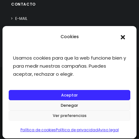
CONTACTO
E-MAIL
WHATSAPP
Cookies
¿QUIÉN SOY?
Usamos cookies para que la web funcione bien y
para medir nuestras campañas. Puedes
aceptar, rechazar o elegir.
Aceptar
©2026 fisioterapiatualcance todos los derechos reservados.
Denegar
Ver preferencias
Política de cookies
Política de privacidad
Aviso legal