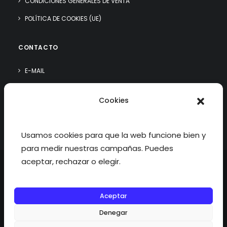
CONDICIONES GENERALES DE VENTA
POLÍTICA DE COOKIES (UE)
CONTACTO
E-MAIL
WHATSAPP
Cookies
¿QUIÉN SOY?
Usamos cookies para que la web funcione bien y
para medir nuestras campañas. Puedes
aceptar, rechazar o elegir.
Aceptar
©2026 fisioterapiatualcance todos los derechos reservados.
Denegar