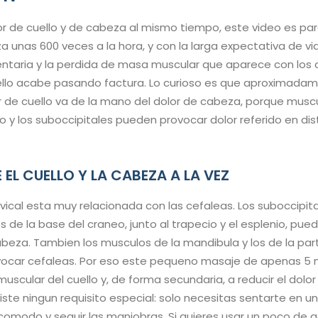
or de cuello y de cabeza al mismo tiempo, este video es para
nas 600 veces a la hora, y con la larga expectativa de vida,
dentaria y la perdida de masa muscular que aparece con los 
uello acabe pasando factura. Lo curioso es que aproximada
r de cuello va de la mano del dolor de cabeza, porque musc
io y los suboccipitales pueden provocar dolor referido en dis
 EL CUELLO Y LA CABEZA A LA VEZ
vical esta muy relacionada con las cefaleas. Los suboccipita
de la base del craneo, junto al trapecio y el esplenio, pue
cabeza. Tambien los musculos de la mandibula y los de la par
vocar cefaleas. Por eso este pequeno masaje de apenas 5 
n muscular del cuello y, de forma secundaria, a reducir el dolo
iste ningun requisito especial: solo necesitas sentarte en u
 comodo y seguir las maniobras. Si quieres usar un poco de 