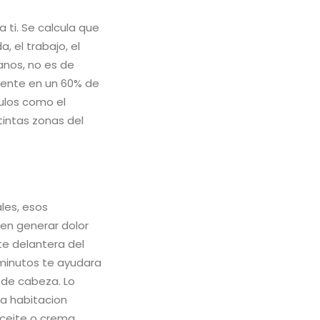
 ti. Se calcula que
 el trabajo, el
anos, no es de
mente en un 60% de
ulos como el
tintas zonas del
les, esos
den generar dolor
te delantera del
minutos te ayudara
r de cabeza. Lo
na habitacion
aceite o crema