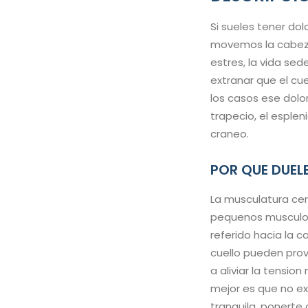
Si sueles tener dol
movemos la cabeza u
estres, la vida se
extranar que el c
los casos ese dolo
trapecio, el esplen
craneo.
POR QUE DUELE
La musculatura cer
pequenos musculos 
referido hacia la 
cuello pueden pro
a aliviar la tensio
mejor es que no ex
tranquila, ponerte