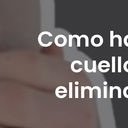
Como ha
cuel
elimin