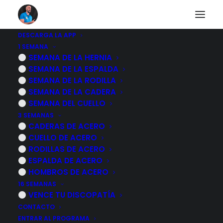
DESCARGA LA APP
1 SEMANA
SEMANA DE LA HERNIA
Que es la artrosis y
SEMANA DE LA ESPALDA
SEMANA DE LA RODILLA
como se produce
SEMANA DE LA CADERA
SEMANA DEL CUELLO
3 NOVIEMBRE, 2022
|
POR
MARCOS SACRISTÁN
3 SEMANAS
CADERAS DE ACERO
CUELLO DE ACERO
RODILLAS DE ACERO
ESPALDA DE ACERO
HOMBROS DE ACERO
16 SEMANAS
VENCE TU DISCOPATÍA
CONTACTO
ENTRAR AL PROGRAMA