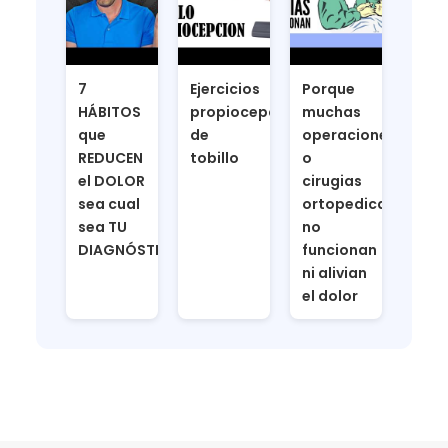
7
Ejercicios
Porque
HÁBITOS
propiocepcion
muchas
que
de
operaciones
REDUCEN
tobillo
o
el DOLOR
cirugias
sea cual
ortopedicas
sea TU
no
DIAGNÓSTICO
funcionan
ni alivian
el dolor