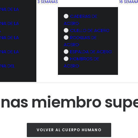
3 SEMANAS
16 SEMAN
NA DE LA
CADERAS DE
NA DE LA
ACERO
A
CUELLO DE ACERO
NA DE LA
RODILLAS DE
ACERO
NA DE LA
ESPALDA DE ACERO
HOMBROS DE
NA DEL
ACERO
inas miembro supe
VOLVER AL CUERPO HUMANO