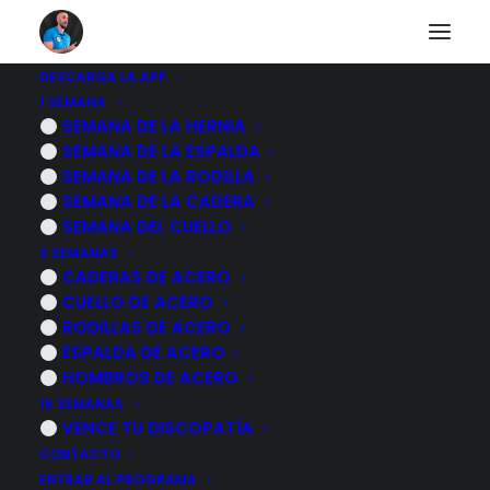
DESCARGA LA APP
1 SEMANA
Preguntas frecuentes
SEMANA DE LA HERNIA
SEMANA DE LA ESPALDA
SEMANA DE LA RODILLA
SEMANA DE LA CADERA
Aquí encontrarás la respuesta a las preguntas
SEMANA DEL CUELLO
más comunes.
3 SEMANAS
CADERAS DE ACERO
Si no encuentras la respuesta a tu pregunta,
CUELLO DE ACERO
puedes ponerte en contacto con nosotros al final
RODILLAS DE ACERO
de la página
ESPALDA DE ACERO
HOMBROS DE ACERO
16 SEMANAS
VENCE TU DISCOPATÍA
Programas de ejercicios
CONTACTO
ENTRAR AL PROGRAMA