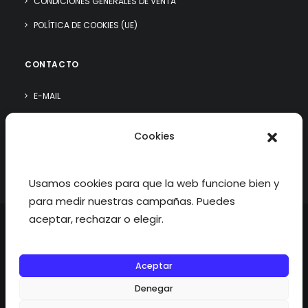
CONDICIONES GENERALES DE VENTA
POLÍTICA DE COOKIES (UE)
CONTACTO
E-MAIL
WHATSAPP
Cookies
¿QUIÉN SOY?
Usamos cookies para que la web funcione bien y
para medir nuestras campañas. Puedes
aceptar, rechazar o elegir.
Aceptar
©2026 fisioterapiatualcance todos los derechos reservados.
Denegar