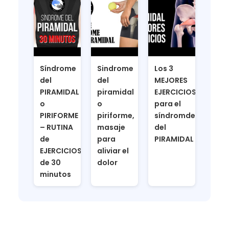
Síndrome
Sindrome
Los 3
del
del
MEJORES
PIRAMIDAL
piramidal
EJERCICIOS
o
o
para el
PIRIFORME
piriforme,
síndromde
– RUTINA
masaje
del
de
para
PIRAMIDAL
EJERCICIOS
aliviar el
de 30
dolor
minutos