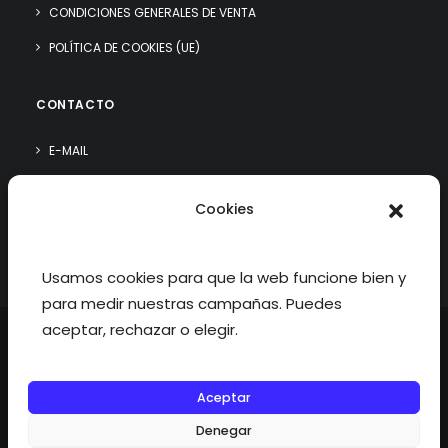
CONDICIONES GENERALES DE VENTA
POLÍTICA DE COOKIES (UE)
CONTACTO
E-MAIL
WHATSAPP
Cookies
¿QUIÉN SOY?
Usamos cookies para que la web funcione bien y
para medir nuestras campañas. Puedes
aceptar, rechazar o elegir.
Aceptar
©2026 fisioterapiatualcance todos los derechos reservados.
Denegar