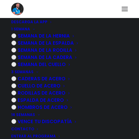
DESCARGA LA APP
1 SEMANA
EJERCICIOS para
SEMANA DE LA HERNIA
SEMANA DE LA ESPALDA
FORTALECER GLUTEOS
SEMANA DE LA RODILLA
SEMANA DE LA CADERA
y evitar la LUMBALGIA
SEMANA DEL CUELLO
3 SEMANAS
CADERAS DE ACERO
23 ENERO, 2024
|
POR
MARCOS SACRISTÁN
CUELLO DE ACERO
RODILLAS DE ACERO
ESPALDA DE ACERO
HOMBROS DE ACERO
16 SEMANAS
VENCE TU DISCOPATÍA
CONTACTO
ENTRAR AL PROGRAMA