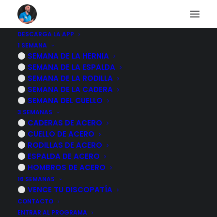
DESCARGA LA APP
1 SEMANA
Otros diarios
SEMANA DE LA HERNIA
SEMANA DE LA ESPALDA
SEMANA DE LA RODILLA
SEMANA DE LA CADERA
Descubre a otras personas que están pasando lo
SEMANA DEL CUELLO
mismo que tu.
3 SEMANAS
CADERAS DE ACERO
CUELLO DE ACERO
RODILLAS DE ACERO
ESPALDA DE ACERO
HOMBROS DE ACERO
31 julio, 2026
16 SEMANAS
ESPALDA Rígida – Rutina De 10
VENCE TU DISCOPATÍA
MINUTOS Para DESBLOQUEAR Tu Zona
CONTACTO
LUMBAR
ENTRAR AL PROGRAMA