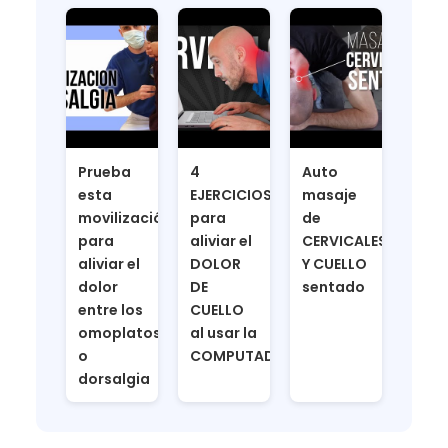
Prueba
4
Auto
esta
EJERCICIOS
masaje
movilización
para
de
para
aliviar el
CERVICALES
aliviar el
DOLOR
Y CUELLO
dolor
DE
sentado
entre los
CUELLO
omoplatos
al usar la
o
COMPUTADORA
dorsalgia