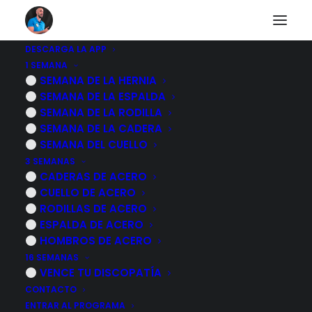
DESCARGA LA APP
1 SEMANA
¿Trabajas con un
SEMANA DE LA HERNIA
SEMANA DE LA ESPALDA
ordenador? 8
SEMANA DE LA RODILLA
SEMANA DE LA CADERA
ejercicios que te
SEMANA DEL CUELLO
3 SEMANAS
ayudaran con el
CADERAS DE ACERO
CUELLO DE ACERO
dolor de espalda
RODILLAS DE ACERO
ESPALDA DE ACERO
11 NOVIEMBRE, 2022
|
POR
MARCOS SACRISTÁN
HOMBROS DE ACERO
16 SEMANAS
VENCE TU DISCOPATÍA
CONTACTO
ENTRAR AL PROGRAMA