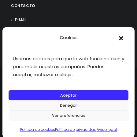
CONTACTO
E-MAIL
WHATSAPP
Cookies
¿QUIÉN SOY?
Usamos cookies para que la web funcione bien y
para medir nuestras campañas. Puedes
aceptar, rechazar o elegir.
Aceptar
©2026 fisioterapiatualcance todos los derechos reservados.
Denegar
Ver preferencias
Política de cookies
Política de privacidad
Aviso legal