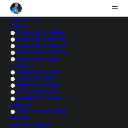
DESCARGA LA APP
1 SEMANA
¿No puedes girar el
SEMANA DE LA HERNIA
SEMANA DE LA ESPALDA
cuello? Prueba esta
SEMANA DE LA RODILLA
SEMANA DE LA CADERA
rutina de ejercicios
SEMANA DEL CUELLO
3 SEMANAS
CADERAS DE ACERO
11 NOVIEMBRE, 2022
|
POR
MARCOS SACRISTÁN
CUELLO DE ACERO
RODILLAS DE ACERO
ESPALDA DE ACERO
HOMBROS DE ACERO
16 SEMANAS
VENCE TU DISCOPATÍA
CONTACTO
ENTRAR AL PROGRAMA