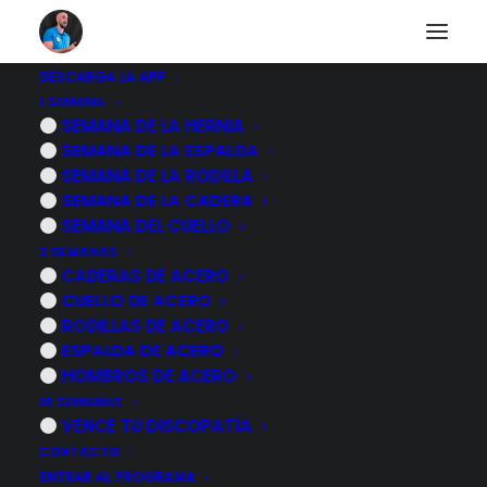
DESCARGA LA APP
1 SEMANA
RUTINA de
SEMANA DE LA HERNIA
SEMANA DE LA ESPALDA
EJERCICIOS para
SEMANA DE LA RODILLA
SEMANA DE LA CADERA
FORTALECER el
SEMANA DEL CUELLO
3 SEMANAS
CUELLO en ADULTOS
CADERAS DE ACERO
CUELLO DE ACERO
MAYORES - 30
RODILLAS DE ACERO
MINUTOS
ESPALDA DE ACERO
HOMBROS DE ACERO
16 SEMANAS
12 FEBRERO, 2024
|
POR
MARCOS SACRISTÁN
VENCE TU DISCOPATÍA
CONTACTO
ENTRAR AL PROGRAMA