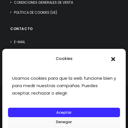
CONDICIONES GENERALES DE VENTA
POLÍTICA DE COOKIES (UE)
CONTACTO
E-MAIL
WHATSAPP
Cookies
¿QUIÉN SOY?
Usamos cookies para que la web funcione bien y
para medir nuestras campañas. Puedes
aceptar, rechazar o elegir.
Aceptar
©2026 fisioterapiatualcance todos los derechos reservados.
Denegar