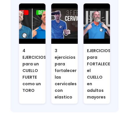
4
3
EJERCICIOS
EJERCICIOS
ejercicios
para
para un
para
FORTALECER
CUELLO
fortalecer
el
FUERTE
las
CUELLO
como un
cervicales
en
TORO
con
adultos
elastico
mayores