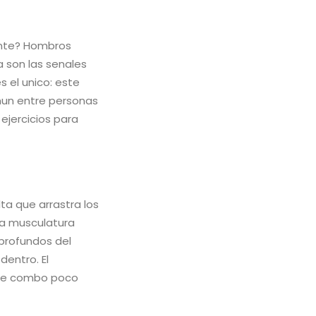
ante? Hombros
 son las senales
s el unico: este
omun entre personas
 ejercicios para
ta que arrastra los
na musculatura
 profundos del
dentro. El
este combo poco