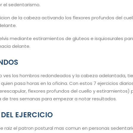
or el sedentarismo.
cion de la cabeza activando los flexores profundos del cuel
delante.
pelvis mediante estiramientos de gluteos e isquiosurales par
hacia delante.
UNDOS
ado ves los hombros redondeados y la cabeza adelantada, tie
quien pasa horas en la oficina. Con estos 7 ejercicios diario
erescapular, flexores profundos del cuello y estiramientos) p
 de tres semanas para empezar a notar resultados.
 DEL EJERCICIO
de raiz el patron postural mas comun en personas sedentaria