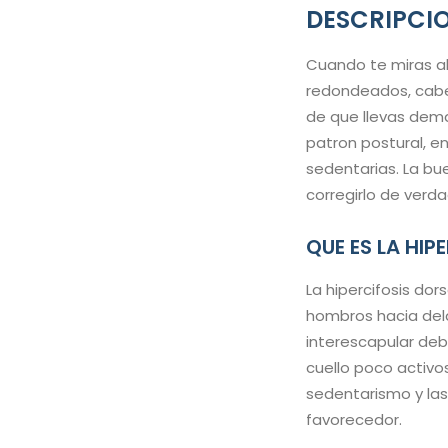
DESCRIPCI
Cuando te miras al
redondeados, cabe
de que llevas demas
patron postural, e
sedentarias. La bue
corregirlo de verda
QUE ES LA HIP
La hipercifosis dor
hombros hacia del
interescapular debi
cuello poco activos
sedentarismo y las
favorecedor.