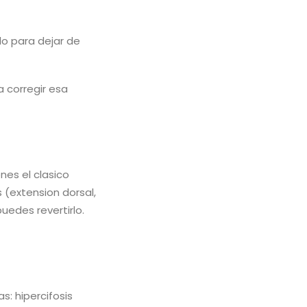
lo para dejar de
a corregir esa
nes el clasico
s (extension dorsal,
uedes revertirlo.
s: hipercifosis