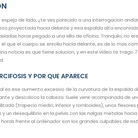
ON
 espejo de lado, ¿te ves parecido a una interrogacion and
za proyectada hacia delante y esa espalda alta encorvada
iadas horas pegado a una silla de oficina. Tranquilo, no ere
n el que el cuerpo se enrolla hacia delante, es de lo mas c
na noticia es que tiene solucion, y en este video te traigo 7
d.
ERCIFOSIS Y POR QUE APARECE
sal es ese aumento excesivo de la curvatura de la espalda al
ante y descoloca la cabeza. Suele venir acompanada de u
litada (trapecio medio, inferior y romboides), unos flexores
 y un desequilibrio en la pelvis con las nalgas metidas hacia 
 horas frente al ordenador son los grandes culpables de 