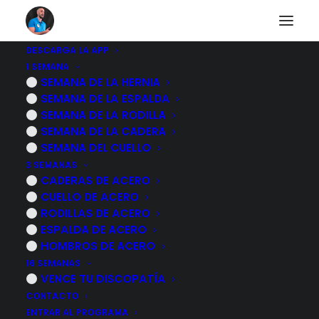
DESCARGA LA APP
1 SEMANA
Otros diarios
SEMANA DE LA HERNIA
SEMANA DE LA ESPALDA
SEMANA DE LA RODILLA
SEMANA DE LA CADERA
Descubre a otras personas que están pasando lo
SEMANA DEL CUELLO
mismo que tu.
3 SEMANAS
CADERAS DE ACERO
CUELLO DE ACERO
RODILLAS DE ACERO
ESPALDA DE ACERO
HOMBROS DE ACERO
3 abril, 2026
16 SEMANAS
RECTIFICACIÓN LUMBAR: 3 ejercicios
VENCE TU DISCOPATÍA
que tu ESPALDA necesita YA
CONTACTO
ENTRAR AL PROGRAMA