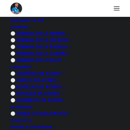
DESCARGA LA APP
1 SEMANA
SEMANA DE LA HERNIA
Nothing Found
SEMANA DE LA ESPALDA
SEMANA DE LA RODILLA
SEMANA DE LA CADERA
It seems we can’t find what you’re looking for.
SEMANA DEL CUELLO
Perhaps searching can help.
3 SEMANAS
CADERAS DE ACERO
CUELLO DE ACERO
RODILLAS DE ACERO
ESPALDA DE ACERO
HOMBROS DE ACERO
16 SEMANAS
VENCE TU DISCOPATÍA
CONTACTO
ENTRAR AL PROGRAMA
PROGRAMAS