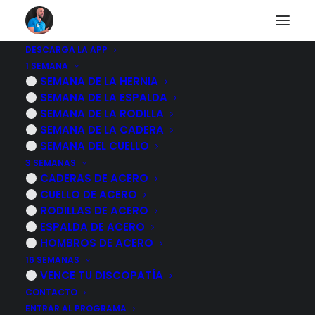
DESCARGA LA APP
1 SEMANA
Tengo dolor lumbar,
SEMANA DE LA HERNIA
SEMANA DE LA ESPALDA
¿que es? ¿que podria
SEMANA DE LA RODILLA
SEMANA DE LA CADERA
ser? ¿es grave? ¿cual
SEMANA DEL CUELLO
3 SEMANAS
es el mejor
CADERAS DE ACERO
CUELLO DE ACERO
tratamiento?
RODILLAS DE ACERO
ESPALDA DE ACERO
11 NOVIEMBRE, 2022
|
POR
MARCOS SACRISTÁN
HOMBROS DE ACERO
16 SEMANAS
VENCE TU DISCOPATÍA
CONTACTO
ENTRAR AL PROGRAMA