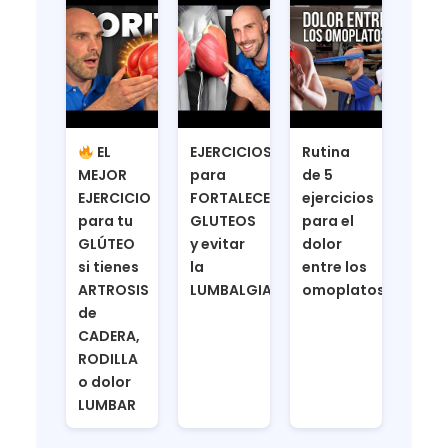
EL
EJERCICIOS
Rutina
MEJOR
para
de 5
EJERCICIO
FORTALECER
ejercicios
para tu
GLUTEOS
para el
GLÚTEO
y evitar
dolor
si tienes
la
entre los
ARTROSIS
LUMBALGIA
omoplatos
de
CADERA,
RODILLA
o dolor
LUMBAR