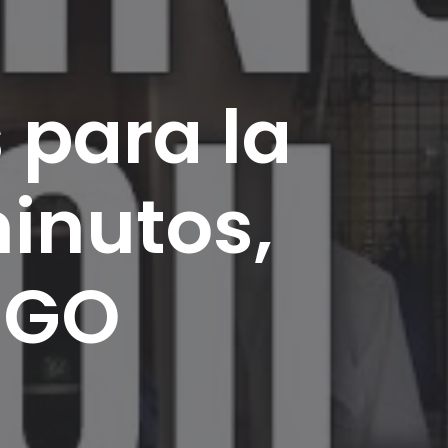
 para la
minutos,
IGO