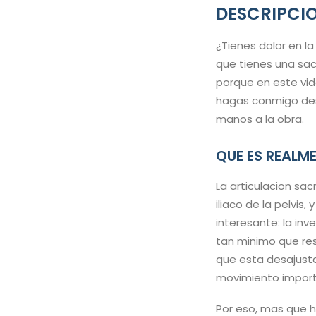
DESCRIPCI
¿Tienes dolor en l
que tienes una sacr
porque en este vid
hagas conmigo des
manos a la obra.
QUE ES REALME
La articulacion sac
iliaco de la pelvis
interesante: la in
tan minimo que res
que esta desajusta
movimiento import
Por eso, mas que h