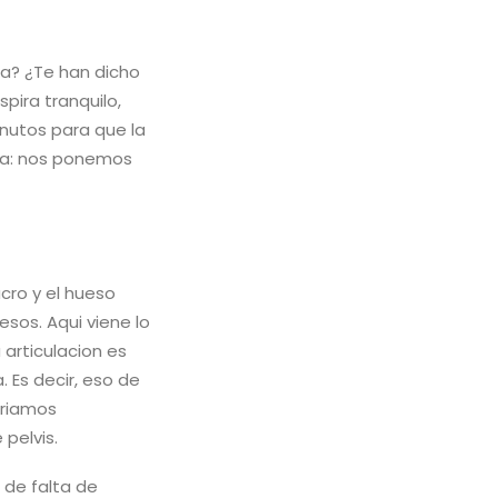
na? ¿Te han dicho
pira tranquilo,
inutos para que la
na: nos ponemos
acro y el hueso
esos. Aqui viene lo
articulacion es
 Es decir, eso de
ariamos
pelvis.
 de falta de