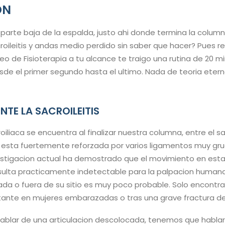
ON
a parte baja de la espalda, justo ahi donde termina la colum
oileitis y andas medio perdido sin saber que hacer? Pues res
eo de Fisioterapia a tu alcance te traigo una rutina de 20 m
de el primer segundo hasta el ultimo. Nada de teoria eter
NTE LA SACROILEITIS
roiliaca se encuentra al finalizar nuestra columna, entre el s
, y esta fuertemente reforzada por varios ligamentos muy gru
vestigacion actual ha demostrado que el movimiento en esta 
ulta practicamente indetectable para la palpacion humana.
da o fuera de su sitio es muy poco probable. Solo encontr
ante en mujeres embarazadas o tras una grave fractura de 
ablar de una articulacion descolocada, tenemos que hablar