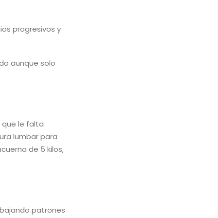
cios progresivos y
ndo aunque solo
que le falta
tura lumbar para
cuerna de 5 kilos,
trabajando patrones