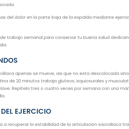
locada.
mas del dolor en la parte baja de la espalda mediante ejerci
 de trabajo semanal para conservar tu buena salud dedica
dia.
UNDOS
croiliaca apenas se mueve, asi que no esta descolocada sino 
utina de 20 minutos trabaja gluteos, isquiosurales y muscula
clave. Repitela tres o cuatro veces por semana con una man
la.
 DEL EJERCICIO
a a recuperar la estabilidad de la articulacion sacroiliaca 