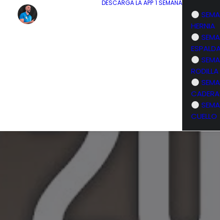
DESCARGA LA APP
1 SEMANA
SEMA
HERNIA
SEMA
ESPALD
SEMA
RODILLA
SEMA
CADERA
SEMA
CUELLO