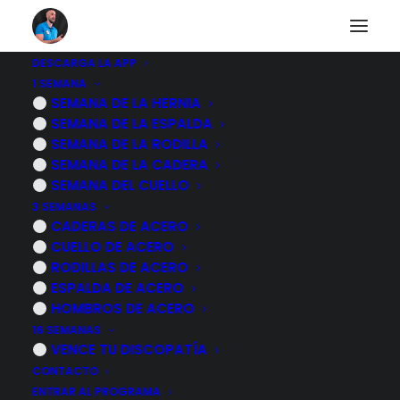
DESCARGA LA APP
1 SEMANA
Que es un esguince
SEMANA DE LA HERNIA
SEMANA DE LA ESPALDA
de tobillo cronico o
SEMANA DE LA RODILLA
SEMANA DE LA CADERA
esguince mal curado
SEMANA DEL CUELLO
3 SEMANAS
CADERAS DE ACERO
10 NOVIEMBRE, 2022
|
POR
MARCOS SACRISTÁN
CUELLO DE ACERO
RODILLAS DE ACERO
ESPALDA DE ACERO
HOMBROS DE ACERO
16 SEMANAS
VENCE TU DISCOPATÍA
CONTACTO
ENTRAR AL PROGRAMA