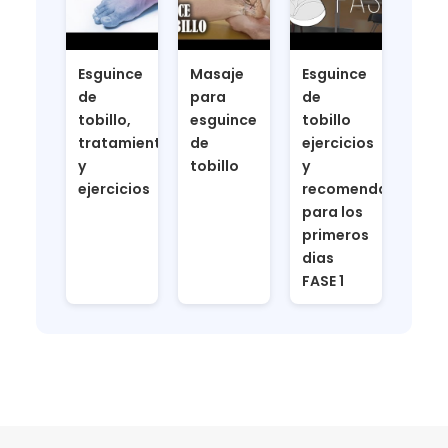
Esguince
Masaje
Esguince
de
para
de
tobillo,
esguince
tobillo
tratamiento
de
ejercicios
y
tobillo
y
ejercicios
recomendaciones
para los
primeros
dias
FASE 1