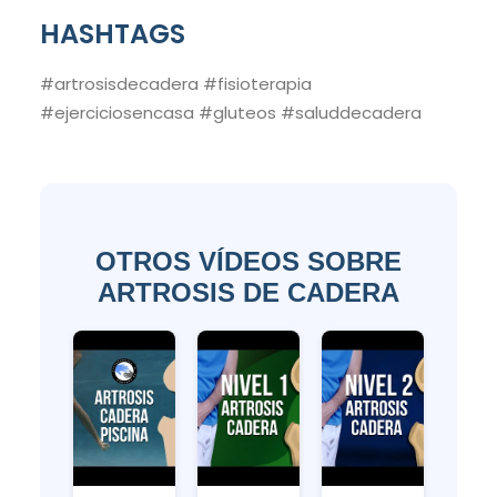
HASHTAGS
#artrosisdecadera #fisioterapia
#ejerciciosencasa #gluteos #saluddecadera
OTROS VÍDEOS SOBRE
ARTROSIS DE CADERA