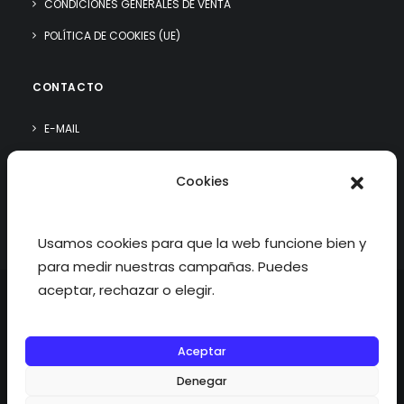
CONDICIONES GENERALES DE VENTA
POLÍTICA DE COOKIES (UE)
CONTACTO
E-MAIL
WHATSAPP
Cookies
¿QUIÉN SOY?
Usamos cookies para que la web funcione bien y
para medir nuestras campañas. Puedes
aceptar, rechazar o elegir.
Aceptar
©2026 fisioterapiatualcance todos los derechos reservados.
Denegar