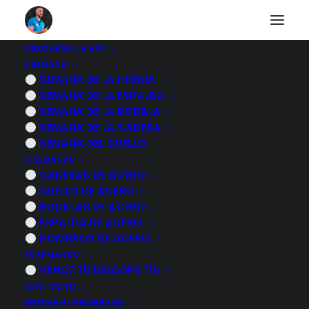
DESCARGA LA APP
1 SEMANA
Rutina de ejercicios
SEMANA DE LA HERNIA
SEMANA DE LA ESPALDA
para la artrosis de
SEMANA DE LA RODILLA
SEMANA DE LA CADERA
cadera de 20
SEMANA DEL CUELLO
3 SEMANAS
minutos, HAZLOS
CADERAS DE ACERO
CUELLO DE ACERO
CONMIGO
RODILLAS DE ACERO
ESPALDA DE ACERO
10 NOVIEMBRE, 2022
|
POR
MARCOS SACRISTÁN
HOMBROS DE ACERO
16 SEMANAS
VENCE TU DISCOPATÍA
CONTACTO
ENTRAR AL PROGRAMA