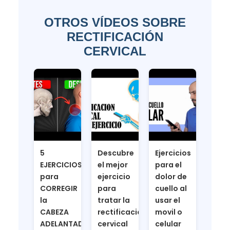
OTROS VÍDEOS SOBRE
RECTIFICACIÓN
CERVICAL
5
Descubre
Ejercicios
EJERCICIOS
el mejor
para el
para
ejercicio
dolor de
CORREGIR
para
cuello al
la
tratar la
usar el
CABEZA
rectificacion
movil o
ADELANTADA
cervical
celular