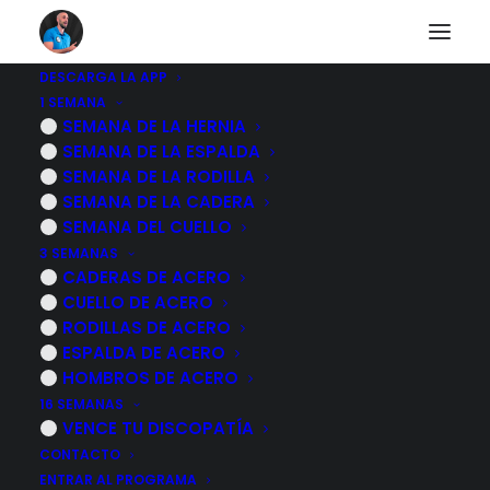
DESCARGA LA APP
1 SEMANA
Rectificacion
SEMANA DE LA HERNIA
SEMANA DE LA ESPALDA
cervical, que es y
SEMANA DE LA RODILLA
SEMANA DE LA CADERA
como se produce
SEMANA DEL CUELLO
3 SEMANAS
CADERAS DE ACERO
3 NOVIEMBRE, 2022
|
POR
MARCOS SACRISTÁN
CUELLO DE ACERO
RODILLAS DE ACERO
ESPALDA DE ACERO
HOMBROS DE ACERO
16 SEMANAS
VENCE TU DISCOPATÍA
CONTACTO
ENTRAR AL PROGRAMA