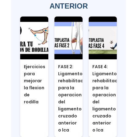
ANTERIOR
Ejercicios
FASE 2:
FASE 4:
para
Ligamentoplastia
Ligamentoplastia
mejorar
rehabilitacion
rehabilitacion
la flexion
para la
para la
de
operacion
operacion
rodilla
del
del
ligamento
ligamento
cruzado
cruzado
anterior
anterior
o lca
o lca