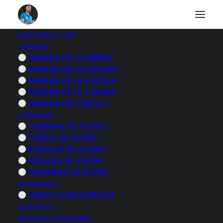
DESCARGA LA APP
1 SEMANA
LCA o ligamento
SEMANA DE LA HERNIA
SEMANA DE LA ESPALDA
cruzado anterior,
SEMANA DE LA RODILLA
SEMANA DE LA CADERA
mecanismo lesional
SEMANA DEL CUELLO
3 SEMANAS
en el futbol
CADERAS DE ACERO
CUELLO DE ACERO
RODILLAS DE ACERO
12 NOVIEMBRE, 2022
|
POR
MARCOS SACRISTÁN
ESPALDA DE ACERO
HOMBROS DE ACERO
16 SEMANAS
VENCE TU DISCOPATÍA
CONTACTO
ENTRAR AL PROGRAMA