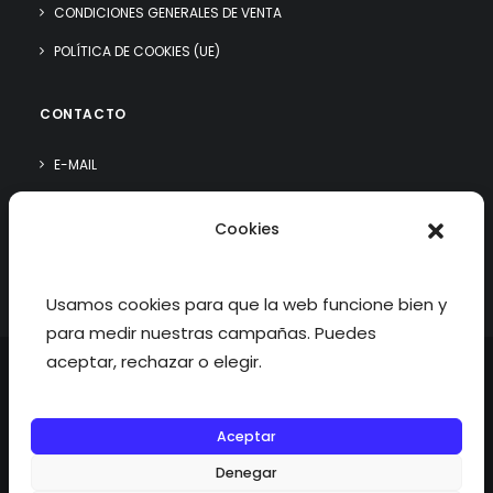
CONDICIONES GENERALES DE VENTA
POLÍTICA DE COOKIES (UE)
CONTACTO
E-MAIL
WHATSAPP
Cookies
¿QUIÉN SOY?
Usamos cookies para que la web funcione bien y
para medir nuestras campañas. Puedes
aceptar, rechazar o elegir.
Aceptar
©2026 fisioterapiatualcance todos los derechos reservados.
Denegar