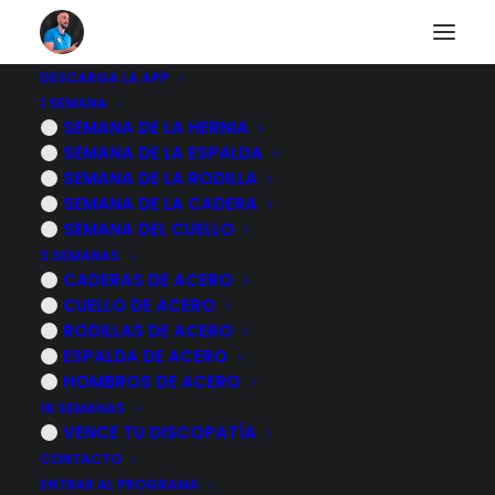
DESCARGA LA APP
1 SEMANA
Estiramiento brutal
SEMANA DE LA HERNIA
SEMANA DE LA ESPALDA
de cadera y
SEMANA DE LA RODILLA
SEMANA DE LA CADERA
lumbares en menos
SEMANA DEL CUELLO
3 SEMANAS
de 3 minutos
CADERAS DE ACERO
CUELLO DE ACERO
RODILLAS DE ACERO
4 NOVIEMBRE, 2022
|
POR
MARCOS SACRISTÁN
ESPALDA DE ACERO
HOMBROS DE ACERO
16 SEMANAS
VENCE TU DISCOPATÍA
CONTACTO
ENTRAR AL PROGRAMA