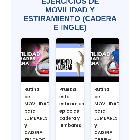
EJERCICIOS DE
MOVILIDAD Y
ESTIRAMIENTO (CADERA
E INGLE)
Rutina
Prueba
Rutina
de
este
de
MOVILIDAD
estiramiento
MOVILIDAD
para
epico de
para
LUMBARES
cadera y
LUMBARES
y
lumbares
y
CADERA
CADERA
SENTADO
DE PIE –