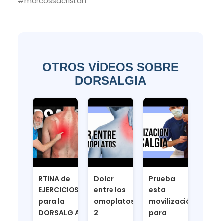
#marcossacristan
OTROS VÍDEOS SOBRE
DORSALGIA
RTINA de
Dolor
Prueba
EJERCICIOS
entre los
esta
para la
omoplatos,
movilización
DORSALGIA
2
para