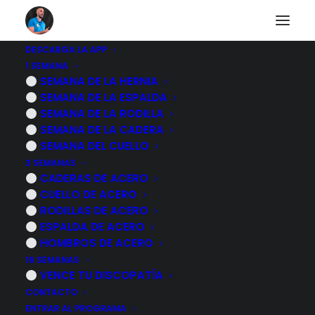
DESCARGA LA APP
1 SEMANA
¿Dolor o limitación
SEMANA DE LA HERNIA
SEMANA DE LA ESPALDA
en la muñeca?
SEMANA DE LA RODILLA
SEMANA DE LA CADERA
Prueba este ejercicio
SEMANA DEL CUELLO
3 SEMANAS
CADERAS DE ACERO
4 NOVIEMBRE, 2022
|
POR
MARCOS SACRISTÁN
CUELLO DE ACERO
RODILLAS DE ACERO
ESPALDA DE ACERO
HOMBROS DE ACERO
16 SEMANAS
VENCE TU DISCOPATÍA
CONTACTO
ENTRAR AL PROGRAMA