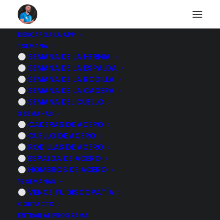
DESCARGA LA APP
1 SEMANA
Choque
SEMANA DE LA HERNIA
SEMANA DE LA ESPALDA
femoroacetabular, 8
SEMANA DE LA RODILLA
SEMANA DE LA CADERA
ejercicios para
SEMANA DEL CUELLO
3 SEMANAS
fortalecer la cadera y
CADERAS DE ACERO
CUELLO DE ACERO
aliviar el dolor
RODILLAS DE ACERO
ESPALDA DE ACERO
24 NOVIEMBRE, 2022
|
POR
MARCOS SACRISTÁN
HOMBROS DE ACERO
16 SEMANAS
VENCE TU DISCOPATÍA
CONTACTO
ENTRAR AL PROGRAMA