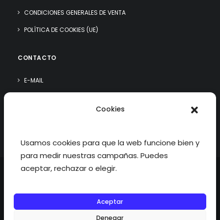
CONDICIONES GENERALES DE VENTA
POLÍTICA DE COOKIES (UE)
CONTACTO
E-MAIL
WHATSAPP
Cookies
¿QUIÉN SOY?
Usamos cookies para que la web funcione bien y
para medir nuestras campañas. Puedes
aceptar, rechazar o elegir.
Aceptar
©2026 fisioterapiatualcance todos los derechos reservados.
Denegar