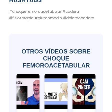
HASHTAGS
#choquefemoroacetabular #cadera
#fisioterapia #gluteomedio #dolordecadera
OTROS VÍDEOS SOBRE
CHOQUE
FEMOROACETABULAR