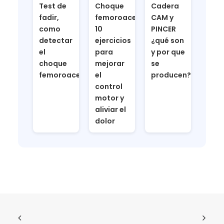
Test de
Choque
Cadera
fadir,
femoroacetabular,
CAM y
como
10
PINCER
detectar
ejercicios
¿qué son
el
para
y por que
choque
mejorar
se
femoroacetabular
el
producen?
control
motor y
aliviar el
dolor