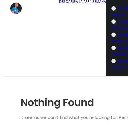
DESCARGA LA APP
1 SEMANA
SEMA
HERNIA
SEMA
ESPALD
SEMA
RODILLA
SEMA
CADERA
SEMA
CUELLO
Nothing Found
It seems we can’t find what you’re looking for. Pe