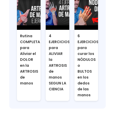
Rutina
4
6
COMPLETA
EJERCICIOS
EJERCICIOS
para
para
para
Aliviar el
ALIVIAR
curar los
DOLOR
la
NÓDULOS
en la
ARTROSIS
o
ARTROSIS
de
BULTOS
de
manos
en los
manos
SEGUN LA
dedos
CIENCIA
de las
manos