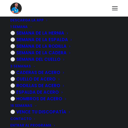
DESCARGA LA APP
1 SEMANA
Artrosis de manos y
SEMANA DE LA HERNIA
SEMANA DE LA ESPALDA
dedos, causas,
SEMANA DE LA RODILLA
SEMANA DE LA CADERA
síntomas y
SEMANA DEL CUELLO
3 SEMANAS
tratamiento
CADERAS DE ACERO
CUELLO DE ACERO
RODILLAS DE ACERO
23 NOVIEMBRE, 2022
|
POR
MARCOS SACRISTÁN
ESPALDA DE ACERO
HOMBROS DE ACERO
16 SEMANAS
VENCE TU DISCOPATÍA
CONTACTO
ENTRAR AL PROGRAMA