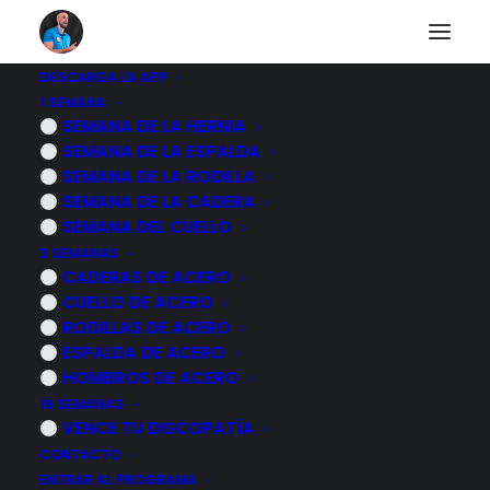
DESCARGA LA APP
1 SEMANA
No puedes acceder a
SEMANA DE LA HERNIA
SEMANA DE LA ESPALDA
este contenido
SEMANA DE LA RODILLA
SEMANA DE LA CADERA
SEMANA DEL CUELLO
3 SEMANAS
CADERAS DE ACERO
Desgraciadamente el contenido al que quieres
CUELLO DE ACERO
acceder es exclusivo para nuestros suscriptores.
RODILLAS DE ACERO
ESPALDA DE ACERO
Si ya eres suscriptor de alguno de los programas
HOMBROS DE ACERO
de rehabilitación inicia sesión identificándote a
16 SEMANAS
continuación.
VENCE TU DISCOPATÍA
CONTACTO
Si quieres obtener información sobre mis
ENTRAR AL PROGRAMA
programas de ejercicios pulsa sobre le botón azul.