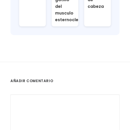
del
cabeza
musculo
esternocleidomastoideo
AÑADIR COMENTARIO