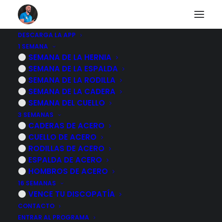
DESCARGA LA APP
1 SEMANA
4 EJERCICIOS para
SEMANA DE LA HERNIA
SEMANA DE LA ESPALDA
aliviar el DOLOR DE
SEMANA DE LA RODILLA
SEMANA DE LA CADERA
CABEZA
SEMANA DEL CUELLO
3 SEMANAS
CADERAS DE ACERO
21 SEPTIEMBRE, 2023
|
POR
MARCOS SACRISTÁN
CUELLO DE ACERO
RODILLAS DE ACERO
ESPALDA DE ACERO
HOMBROS DE ACERO
16 SEMANAS
VENCE TU DISCOPATÍA
CONTACTO
ENTRAR AL PROGRAMA