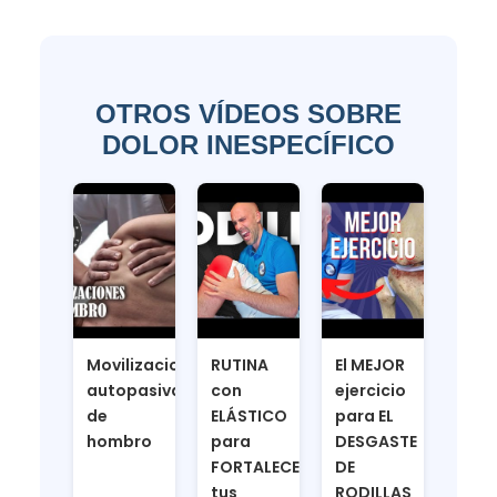
OTROS VÍDEOS SOBRE
DOLOR INESPECÍFICO
Movilizaciones
RUTINA
El MEJOR
autopasivas
con
ejercicio
de
ELÁSTICO
para EL
hombro
para
DESGASTE
FORTALECER
DE
tus
RODILLAS