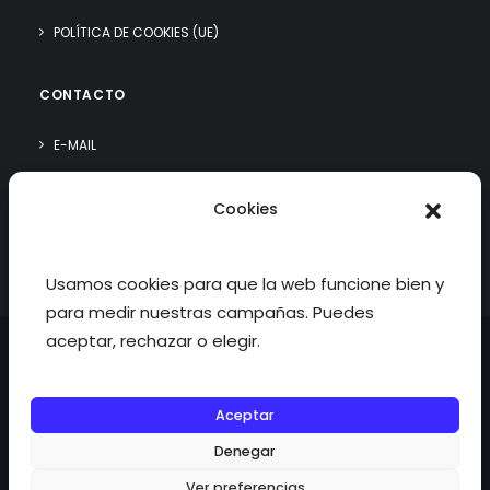
POLÍTICA DE COOKIES (UE)
CONTACTO
E-MAIL
WHATSAPP
Cookies
¿QUIÉN SOY?
Usamos cookies para que la web funcione bien y
para medir nuestras campañas. Puedes
aceptar, rechazar o elegir.
Aceptar
©2026 fisioterapiatualcance todos los derechos reservados.
Denegar
Ver preferencias