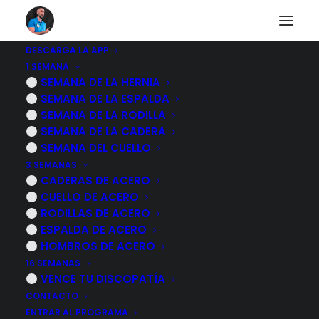
DESCARGA LA APP
1 SEMANA
Tendinitis del biceps
SEMANA DE LA HERNIA
SEMANA DE LA ESPALDA
ejercicios para
SEMANA DE LA RODILLA
SEMANA DE LA CADERA
aliviar el dolor por
SEMANA DEL CUELLO
3 SEMANAS
delante del hombro
CADERAS DE ACERO
CUELLO DE ACERO
RODILLAS DE ACERO
6 NOVIEMBRE, 2022
|
POR
MARCOS SACRISTÁN
ESPALDA DE ACERO
HOMBROS DE ACERO
16 SEMANAS
VENCE TU DISCOPATÍA
CONTACTO
ENTRAR AL PROGRAMA