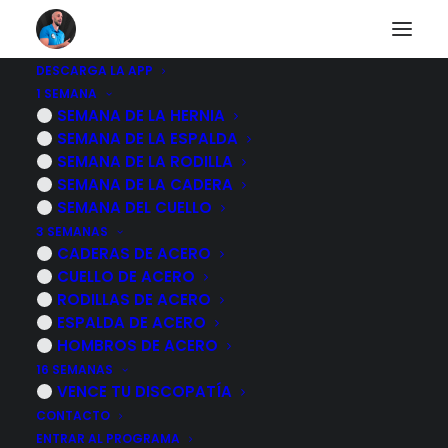
DESCARGA LA APP
1 SEMANA
Rutina de ejercicios
SEMANA DE LA HERNIA
SEMANA DE LA ESPALDA
de cuello para
SEMANA DE LA RODILLA
SEMANA DE LA CADERA
personas mayores
SEMANA DEL CUELLO
3 SEMANAS
CADERAS DE ACERO
6 NOVIEMBRE, 2022
|
POR
MARCOS SACRISTÁN
CUELLO DE ACERO
RODILLAS DE ACERO
ESPALDA DE ACERO
HOMBROS DE ACERO
16 SEMANAS
VENCE TU DISCOPATÍA
CONTACTO
ENTRAR AL PROGRAMA