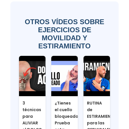
OTROS VÍDEOS SOBRE
EJERCICIOS DE
MOVILIDAD Y
ESTIRAMIENTO
3
¿Tienes
RUTINA
técnicas
el cuello
de
para
bloqueado?
ESTIRAMIENTOS
ALIVIAR
Prueba
para las