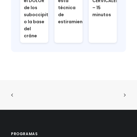
el DOLOR
esta
CERVICALES
de los
técnica
– 15
suboccipitales
de
minutos
o la base
estiramiento
del
cráne
PROGRAMAS