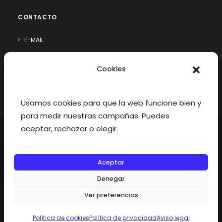
CONTACTO
E-MAIL
WHATSAPP
Cookies
¿QUIÉN SOY?
Usamos cookies para que la web funcione bien y
para medir nuestras campañas. Puedes
aceptar, rechazar o elegir.
Aceptar
©2026 fisioterapiatualcance todos los derechos reservados.
Denegar
Ver preferencias
Política de cookies
Política de privacidad
Aviso legal