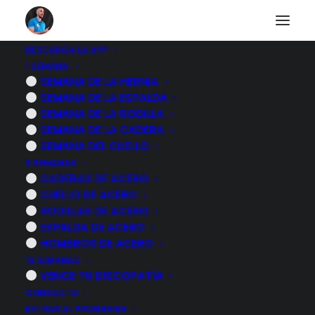
DESCARGA LA APP
1 SEMANA
RUTINA DE
SEMANA DE LA HERNIA
SEMANA DE LA ESPALDA
EJERCICIOS para
SEMANA DE LA RODILLA
SEMANA DE LA CADERA
corregir el VALGO DE
SEMANA DEL CUELLO
3 SEMANAS
RODILLAS
CADERAS DE ACERO
CUELLO DE ACERO
RODILLAS DE ACERO
15 SEPTIEMBRE, 2023
|
POR
MARCOS SACRISTÁN
ESPALDA DE ACERO
HOMBROS DE ACERO
16 SEMANAS
VENCE TU DISCOPATÍA
CONTACTO
ENTRAR AL PROGRAMA