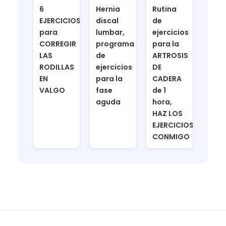
6
Hernia
Rutina
EJERCICIOS
discal
de
para
lumbar,
ejercicios
CORREGIR
programa
para la
LAS
de
ARTROSIS
RODILLAS
ejercicios
DE
EN
para la
CADERA
VALGO
fase
de 1
aguda
hora,
HAZ LOS
EJERCICIOS
CONMIGO