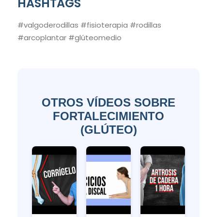
HASHTAGS
#valgoderodillas #fisioterapia #rodillas
#arcoplantar #glúteomedio
OTROS VÍDEOS SOBRE
FORTALECIMIENTO
(GLÚTEO)