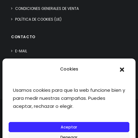
CONDICIONES GENERALES DE VENTA
POLÍTICA DE COOKIES (UE)
CONTACTO
E-MAIL
WHATSAPP
Cookies
¿QUIÉN SOY?
Usamos cookies para que la web funcione bien y
para medir nuestras campañas. Puedes
aceptar, rechazar o elegir.
Aceptar
©2026 fisioterapiatualcance todos los derechos reservados.
Denegar