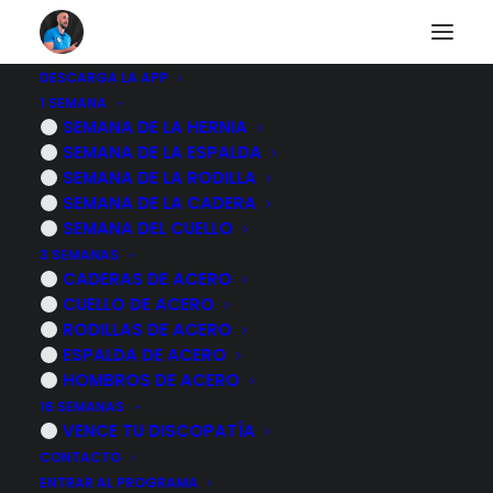
DESCARGA LA APP
1 SEMANA
¿Por que tengo
SEMANA DE LA HERNIA
SEMANA DE LA ESPALDA
SIEMPRE dolor de
SEMANA DE LA RODILLA
SEMANA DE LA CADERA
trapecio?
SEMANA DEL CUELLO
3 SEMANAS
CADERAS DE ACERO
6 NOVIEMBRE, 2022
|
POR
MARCOS SACRISTÁN
CUELLO DE ACERO
RODILLAS DE ACERO
ESPALDA DE ACERO
HOMBROS DE ACERO
16 SEMANAS
VENCE TU DISCOPATÍA
CONTACTO
ENTRAR AL PROGRAMA