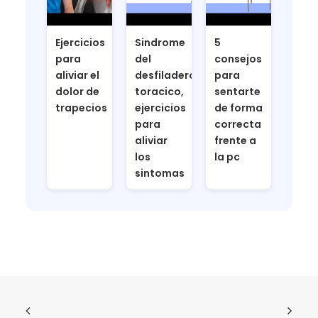
Ejercicios
Sindrome
5
para
del
consejos
aliviar el
desfiladero
para
dolor de
toracico,
sentarte
trapecios
ejercicios
de forma
para
correcta
aliviar
frente a
los
la pc
sintomas