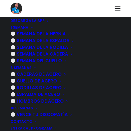
DESCARGA LA APP
1 SEMANA
Los MEJORES
SEMANA DE LA HERNIA
SEMANA DE LA ESPALDA
ejercicios para EL
SEMANA DE LA RODILLA
SEMANA DE LA CADERA
DOLOR DE ESPALDA si
SEMANA DEL CUELLO
3 SEMANAS
TRABAJAS SENTADO
CADERAS DE ACERO
CUELLO DE ACERO
RODILLAS DE ACERO
15 MAYO, 2025
|
POR
MARCOS SACRISTÁN
ESPALDA DE ACERO
HOMBROS DE ACERO
16 SEMANAS
VENCE TU DISCOPATÍA
CONTACTO
ENTRAR AL PROGRAMA