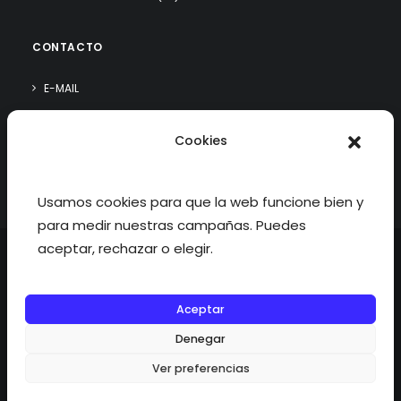
CONTACTO
E-MAIL
WHATSAPP
Cookies
¿QUIÉN SOY?
Usamos cookies para que la web funcione bien y
para medir nuestras campañas. Puedes
aceptar, rechazar o elegir.
Aceptar
©2026 fisioterapiatualcance todos los derechos reservados.
Denegar
Ver preferencias