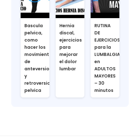
Bascula
Hernia
RUTINA
pelvica,
discal,
DE
como
ejercicios
EJERCICIOS
hacer los
para
para la
movimientos
mejorar
LUMBALGIA
de
el dolor
en
anteversion
lumbar
ADULTOS
y
MAYORES
retroversion
– 30
pelvica
minutos