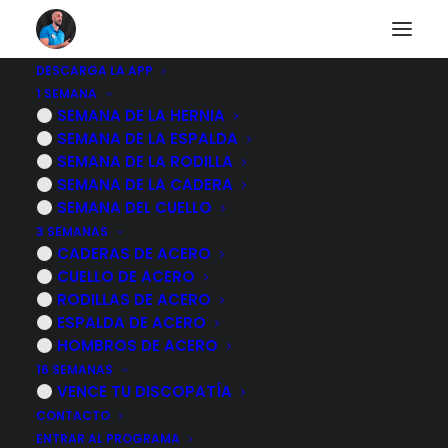
DESCARGA LA APP
1 SEMANA
Tendinitis del tibial
SEMANA DE LA HERNIA
SEMANA DE LA ESPALDA
posterior, que es y
SEMANA DE LA RODILLA
SEMANA DE LA CADERA
por que se produce
SEMANA DEL CUELLO
3 SEMANAS
CADERAS DE ACERO
15 MAYO, 2025
|
POR
MARCOS SACRISTÁN
CUELLO DE ACERO
RODILLAS DE ACERO
ESPALDA DE ACERO
HOMBROS DE ACERO
16 SEMANAS
VENCE TU DISCOPATÍA
CONTACTO
ENTRAR AL PROGRAMA