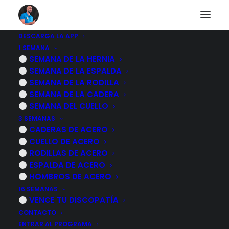
DESCARGA LA APP
1 SEMANA
Entendiendo el dolor
SEMANA DE LA HERNIA
SEMANA DE LA ESPALDA
y sus diferentes
SEMANA DE LA RODILLA
SEMANA DE LA CADERA
niveles
SEMANA DEL CUELLO
3 SEMANAS
CADERAS DE ACERO
13 NOVIEMBRE, 2022
|
POR
MARCOS SACRISTÁN
CUELLO DE ACERO
RODILLAS DE ACERO
ESPALDA DE ACERO
HOMBROS DE ACERO
16 SEMANAS
VENCE TU DISCOPATÍA
CONTACTO
ENTRAR AL PROGRAMA