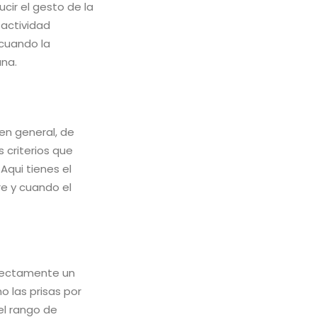
cir el gesto de la
 actividad
cuando la
ana.
, en general, de
s criterios que
qui tienes el
re y cuando el
rrectamente un
no las prisas por
el rango de