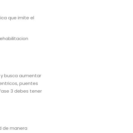
ica que imite el
ehabilitacion
dia y busca aumentar
entricos, puentes
 fase 3 debes tener
ad de manera