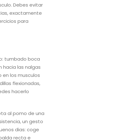
culo. Debes evitar
stias, exactamente
ercicios para
mero: tumbado boca
n hacia las nalgas
o en los musculos
illas flexionadas,
uedes hacerlo
ujeta al pomo de una
sistencia, un gesto
buenos dias: coge
palda recta e