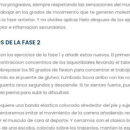
ma progresiva, siempre respetando las sensaciones del mus
 trabajar en los grados de movimiento que te generen mole
 la fase anterior. Y no olvides aplicar hielo despues de los ej
dolor e inflamacion secundarios.
S DE LA FASE 2
on los ejercicios de la fase 1 y añadir estos nuevos. El pri
contraccion concentrica de los isquiotibiales llevando el talo
brepasar los 90 grados de flexion para concentrar el trabaj
undo es el puente de gluteo: tumbado boca arriba con las rod
aguanta cinco segundos y desciende. Si te sientes fuerte, p
 pierna para subir la dificultad.
 requiere una banda elastica colocada alrededor del pie y s
ntentaremos imitar el movimiento de la carrera añadiendo re
r el musculo de cara al deporte. Y cerramos con el clasico 
o de una escoba, colocalo sobre los trapecios, manten la es