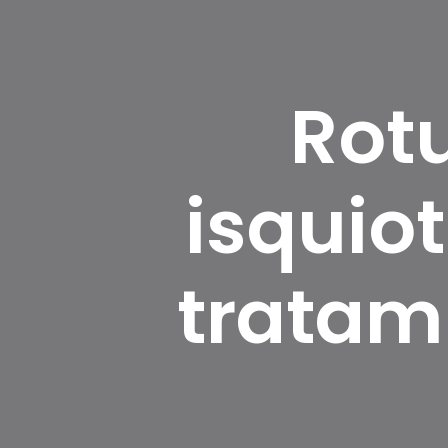
Rotu
isquiot
tratami