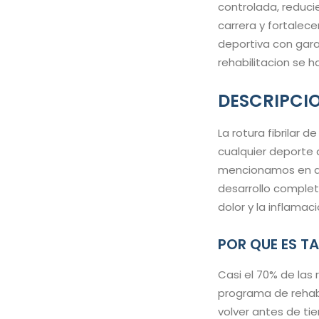
controlada, reduci
carrera y fortalece
deportiva con gar
rehabilitacion se 
DESCRIPCI
La rotura fibrilar d
cualquier deporte q
mencionamos en aq
desarrollo complet
dolor y la inflamac
POR QUE ES T
Casi el 70% de las
programa de rehabili
volver antes de tie