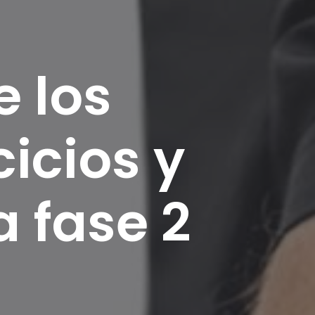
e los
cicios y
a fase 2