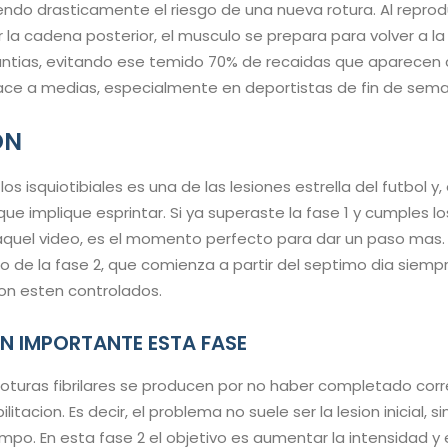
endo drasticamente el riesgo de una nueva rotura. Al reprodu
r la cadena posterior, el musculo se prepara para volver a la
antias, evitando ese temido 70% de recaidas que aparecen 
hace a medias, especialmente en deportistas de fin de sem
ON
e los isquiotibiales es una de las lesiones estrella del futbol y
ue implique esprintar. Si ya superaste la fase 1 y cumples lo
uel video, es el momento perfecto para dar un paso mas. A
o de la fase 2, que comienza a partir del septimo dia siemp
ion esten controlados.
AN IMPORTANTE ESTA FASE
 roturas fibrilares se producen por no haber completado co
tacion. Es decir, el problema no suele ser la lesion inicial, si
mpo. En esta fase 2 el objetivo es aumentar la intensidad y 