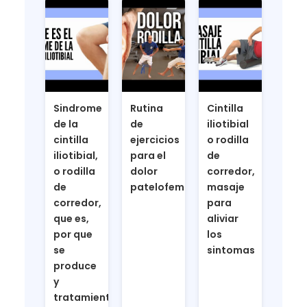
Sindrome
Rutina
Cintilla
de la
de
iliotibial
cintilla
ejercicios
o rodilla
iliotibial,
para el
de
o rodilla
dolor
corredor,
de
patelofemoral
masaje
corredor,
para
que es,
aliviar
por que
los
se
sintomas
produce
y
tratamiento