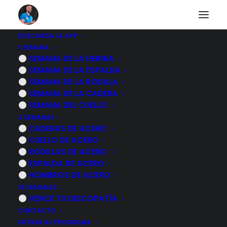
DESCARGA LA APP
1 SEMANA
Ejercicios y
SEMANA DE LA HERNIA
SEMANA DE LA ESPALDA
tratamiento para el
SEMANA DE LA RODILLA
SEMANA DE LA CADERA
sindrome de la
SEMANA DEL CUELLO
3 SEMANAS
cintilla iliotibial o
CADERAS DE ACERO
CUELLO DE ACERO
rodilla de corredor
RODILLAS DE ACERO
ESPALDA DE ACERO
14 NOVIEMBRE, 2022
|
POR
MARCOS SACRISTÁN
HOMBROS DE ACERO
16 SEMANAS
VENCE TU DISCOPATÍA
CONTACTO
ENTRAR AL PROGRAMA