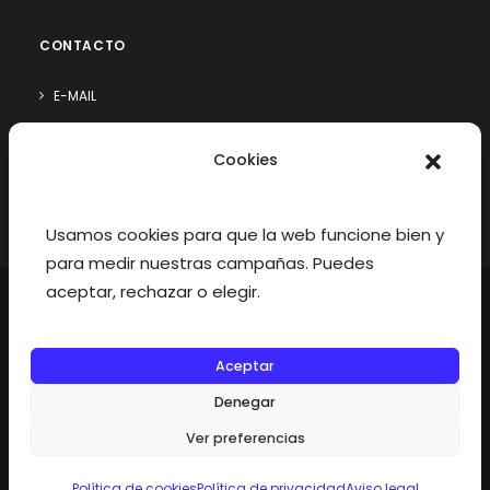
CONTACTO
E-MAIL
WHATSAPP
Cookies
¿QUIÉN SOY?
Usamos cookies para que la web funcione bien y
para medir nuestras campañas. Puedes
aceptar, rechazar o elegir.
Aceptar
©2026 fisioterapiatualcance todos los derechos reservados.
Denegar
Ver preferencias
Política de cookies
Política de privacidad
Aviso legal