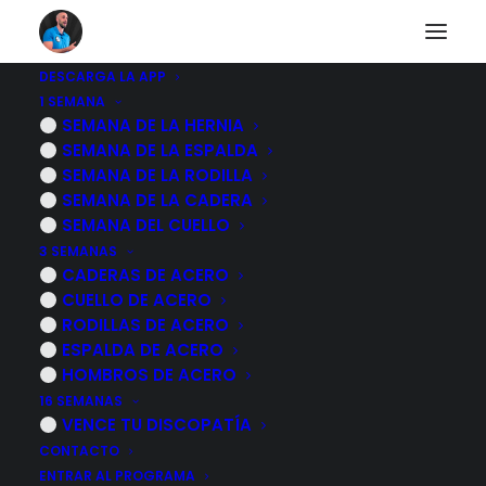
DESCARGA LA APP
1 SEMANA
Ejercicios para el
SEMANA DE LA HERNIA
SEMANA DE LA ESPALDA
dolor de cuello a
SEMANA DE LA RODILLA
SEMANA DE LA CADERA
causa del teletrabajo
SEMANA DEL CUELLO
3 SEMANAS
CADERAS DE ACERO
14 NOVIEMBRE, 2022
|
POR
MARCOS SACRISTÁN
CUELLO DE ACERO
RODILLAS DE ACERO
ESPALDA DE ACERO
HOMBROS DE ACERO
16 SEMANAS
VENCE TU DISCOPATÍA
CONTACTO
ENTRAR AL PROGRAMA