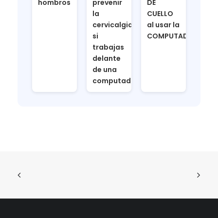
hombros
prevenir
DE
la
CUELLO
cervicalgia
al usar la
si
COMPUTADORA
trabajas
delante
de una
computadora