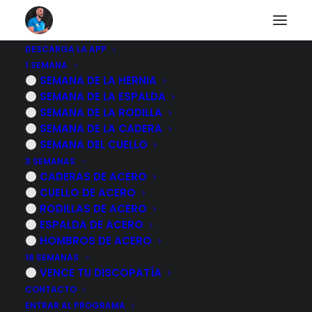
DESCARGA LA APP
1 SEMANA
SEMANA DE LA HERNIA
Nothing Found
SEMANA DE LA ESPALDA
SEMANA DE LA RODILLA
SEMANA DE LA CADERA
It seems we can’t find what you’re looking for.
SEMANA DEL CUELLO
Perhaps searching can help.
3 SEMANAS
CADERAS DE ACERO
CUELLO DE ACERO
RODILLAS DE ACERO
ESPALDA DE ACERO
HOMBROS DE ACERO
16 SEMANAS
VENCE TU DISCOPATÍA
CONTACTO
ENTRAR AL PROGRAMA
PROGRAMAS